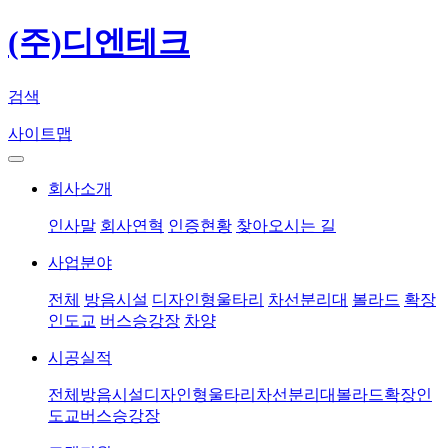
(주)디엔테크
검색
사이트맵
회사소개
인사말
회사연혁
인증현황
찾아오시는 길
사업분야
전체
방음시설
디자인형울타리
차선분리대
볼라드
확장
인도교
버스승강장
차양
시공실적
전체
방음시설
디자인형울타리
차선분리대
볼라드
확장인
도교
버스승강장