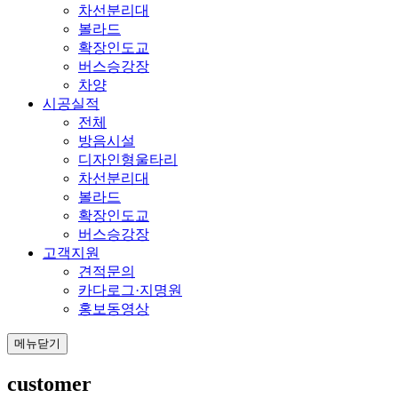
차선분리대
볼라드
확장인도교
버스승강장
차양
시공실적
전체
방음시설
디자인형울타리
차선분리대
볼라드
확장인도교
버스승강장
고객지원
견적문의
카다로그·지명원
홍보동영상
메뉴닫기
customer