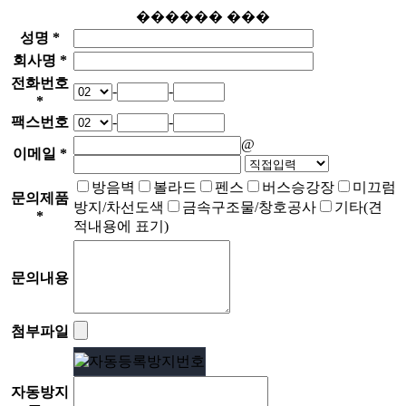
������ ���
성명 *
회사명 *
전화번호
-
-
*
팩스번호
-
-
@
이메일 *
방음벽
볼라드
펜스
버스승강장
미끄럼
문의제품
방지/차선도색
금속구조물/창호공사
기타(견
*
적내용에 표기)
문의내용
첨부파일
자동방지