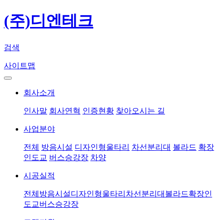
(주)디엔테크
검색
사이트맵
회사소개
인사말
회사연혁
인증현황
찾아오시는 길
사업분야
전체
방음시설
디자인형울타리
차선분리대
볼라드
확장
인도교
버스승강장
차양
시공실적
전체
방음시설
디자인형울타리
차선분리대
볼라드
확장인
도교
버스승강장