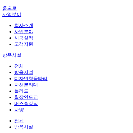
홈으로
사업분야
회사소개
사업분야
시공실적
고객지원
방음시설
전체
방음시설
디자인형울타리
차선분리대
볼라드
확장인도교
버스승강장
차양
전체
방음시설