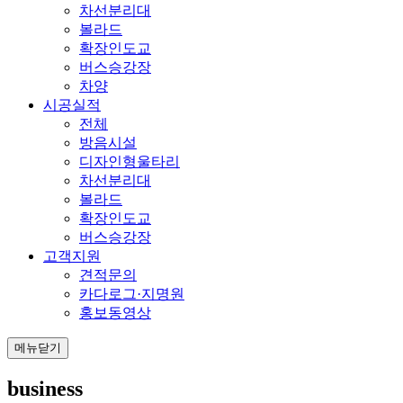
차선분리대
볼라드
확장인도교
버스승강장
차양
시공실적
전체
방음시설
디자인형울타리
차선분리대
볼라드
확장인도교
버스승강장
고객지원
견적문의
카다로그·지명원
홍보동영상
메뉴닫기
business