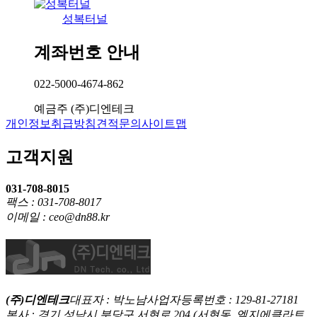
성복터널
계좌번호 안내
022-5000-4674-862
예금주
(주)디엔테크
개인정보취급방침
견적문의
사이트맵
고객지원
031-708-8015
팩스 : 031-708-8017
이메일 : ceo@dn88.kr
(주)디엔테크
대표자 : 박노남
사업자등록번호 : 129-81-27181
본사 : 경기 성남시 분당구 서현로 204 (서현동, 엘지에클라트