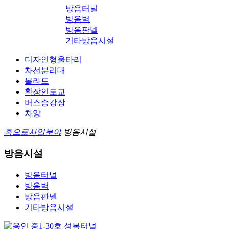
방음터널
방음벽
방음판넬
기타방음시설
디자인형울타리
차선분리대
볼라드
확장인도교
버스승강장
차양
홈으로
사업분야
방음시설
방음시설
방음터널
방음벽
방음판넬
기타방음시설