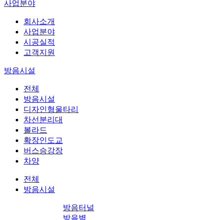
사업분야
회사소개
사업분야
시공실적
고객지원
방음시설
전체
방음시설
디자인형울타리
차선분리대
볼라드
확장인도교
버스승강장
차양
전체
방음시설
방음터널
방음벽