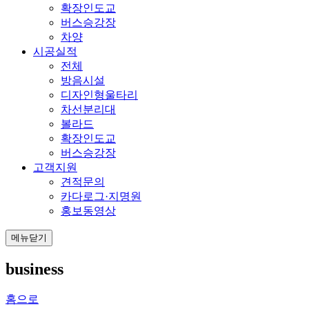
확장인도교
버스승강장
차양
시공실적
전체
방음시설
디자인형울타리
차선분리대
볼라드
확장인도교
버스승강장
고객지원
견적문의
카다로그·지명원
홍보동영상
메뉴닫기
business
홈으로