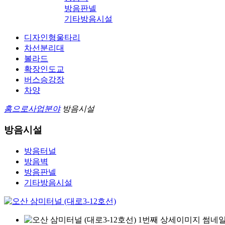
방음판넬
기타방음시설
디자인형울타리
차선분리대
볼라드
확장인도교
버스승강장
차양
홈으로
사업분야
방음시설
방음시설
방음터널
방음벽
방음판넬
기타방음시설