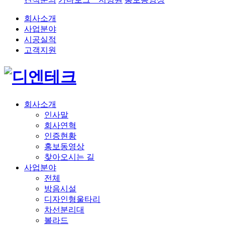
회사소개
사업분야
시공실적
고객지원
회사소개
인사말
회사연혁
인증현황
홍보동영상
찾아오시는 길
사업분야
전체
방음시설
디자인형울타리
차선분리대
볼라드