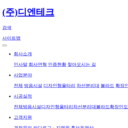
(주)디엔테크
검색
사이트맵
회사소개
인사말
회사연혁
인증현황
찾아오시는 길
사업분야
전체
방음시설
디자인형울타리
차선분리대
볼라드
확장
시공실적
전체
방음시설
디자인형울타리
차선분리대
볼라드
확장인도
고객지원
견적문의
카다로그ㆍ지명원
홍보동영상