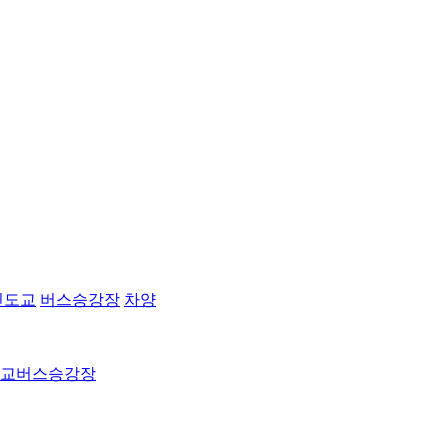
인도교
버스승강장
차양
교
버스승강장