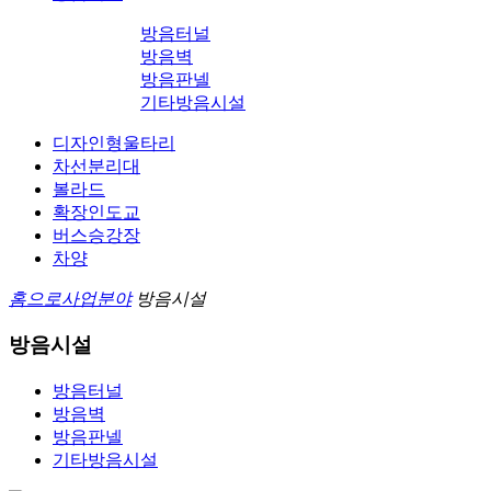
방음터널
방음벽
방음판넬
기타방음시설
디자인형울타리
차선분리대
볼라드
확장인도교
버스승강장
차양
홈으로
사업분야
방음시설
방음시설
방음터널
방음벽
방음판넬
기타방음시설