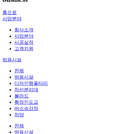
홈으로
사업분야
회사소개
사업분야
시공실적
고객지원
방음시설
전체
방음시설
디자인형울타리
차선분리대
볼라드
확장인도교
버스승강장
차양
전체
방음시설