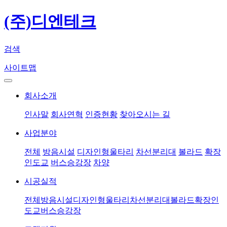
(주)디엔테크
검색
사이트맵
회사소개
인사말
회사연혁
인증현황
찾아오시는 길
사업분야
전체
방음시설
디자인형울타리
차선분리대
볼라드
확장
인도교
버스승강장
차양
시공실적
전체
방음시설
디자인형울타리
차선분리대
볼라드
확장인
도교
버스승강장