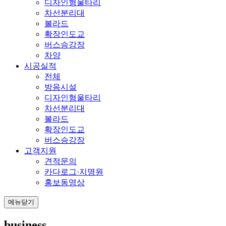
디자인형울타리
차선분리대
볼라드
확장인도교
버스승강장
차양
시공실적
전체
방음시설
디자인형울타리
차선분리대
볼라드
확장인도교
버스승강장
고객지원
견적문의
카다로그·지명원
홍보동영상
메뉴닫기
business